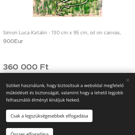
Simon Luca Katalin - 130 cm x 95 cm, oil on canvas,
900Eur
360 000
Ft
Sütiket használunk, hogy biztosítsuk a weboldal megfelelő
működését és biztonságát, valamint hogy a lehető legjobb
© 2024 Minden jog fenntartva
felhasználói élményt kínáljuk Neked.
Sütik
Csak a legszükségesebbek elfogadása
Kosárba
Összes elfogadása