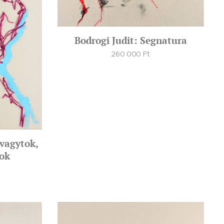
Bodrogi Judit: Segnatura
260 000
Ft
 vagytok,
lok