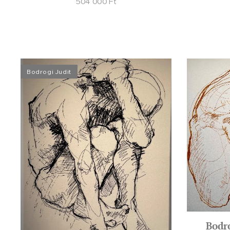
504 000
Ft
Bodrogi Judit
Bodro