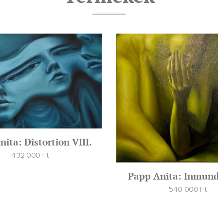
ita: Distortion VIII.
432 000
Ft
Papp Anita: Inmund
540 000
Ft