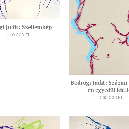
gi Judit: Szellemkép
440 000
Ft
Bodrogi Judit: Százan
én egyedül kiál
260 000
Ft