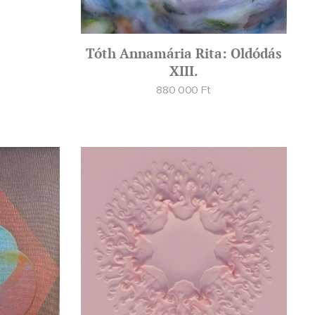
Tóth Annamária Rita: Oldódás
XIII.
880 000
Ft