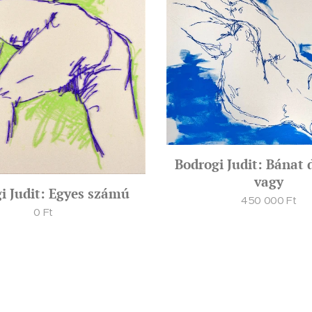
Bodrogi Judit: Bánat 
vagy
i Judit: Egyes számú
450 000
Ft
0
Ft