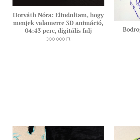
Horváth Nóra: Elindultam, hogy
menjek valamerre 3D animáció,
Bodro
04:43 perc, digitális falj
300 000
Ft