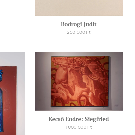
Bodrogi Judit
250 000
Ft
Kecső Endre: Siegfried
1 800 000
Ft