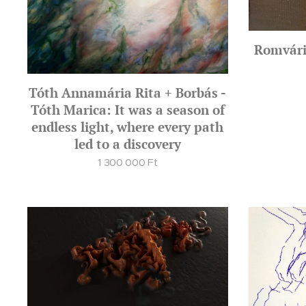
Romvári
Tóth Annamária Rita + Borbás -
Tóth Marica: It was a season of
endless light, where every path
led to a discovery
1 300 000
Ft