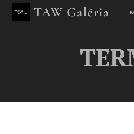
TAW Galéria
K
TER